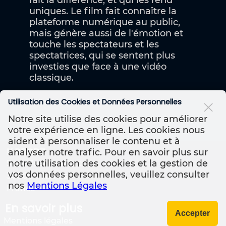
fait la différence, et qui les rend
uniques. Le film fait connaître la
plateforme numérique au public,
mais génère aussi de l'émotion et
touche les spectateurs et les
spectatrices, qui se sentent plus
investies que face à une vidéo
classique.
Utilisation des Cookies et Données Personnelles
Notre site utilise des cookies pour améliorer
votre expérience en ligne. Les cookies nous
aident à personnaliser le contenu et à
analyser notre trafic. Pour en savoir plus sur
K PRODZ
notre utilisation des cookies et la gestion de
5 rue Jeanne d'Arc
vos données personnelles, veuillez consulter
30000
Nîmes
nos
Mentions Légales
France
En savoir plus
Accepter
Mentions légales