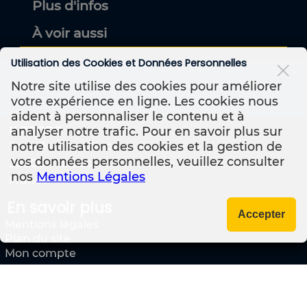
Plus d'infos
À voir aussi
Utilisation des Cookies et Données Personnelles
Notre site utilise des cookies pour améliorer
votre expérience en ligne. Les cookies nous
aident à personnaliser le contenu et à
analyser notre trafic. Pour en savoir plus sur
K PRODZ
notre utilisation des cookies et la gestion de
5 rue Jeanne d'Arc
vos données personnelles, veuillez consulter
30000
Nîmes
nos
Mentions Légales
France
En savoir plus
Accepter
Mentions légales
Plan du site
Mon compte